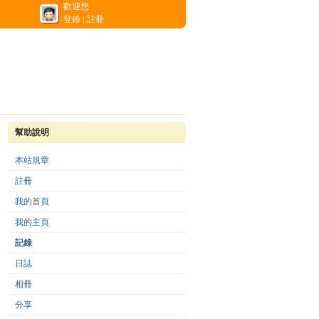
歡迎您
登錄
|
註冊
幫助說明
本站規章
註冊
我的首頁
我的主頁
記錄
日誌
相冊
分享